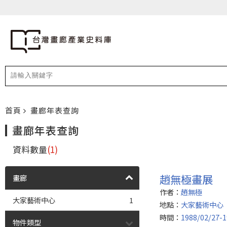
首頁
畫廊年表查詢
畫廊年表查詢
資料數量
(1)
趙無極畫展
畫廊
作者：
趙無極
大家藝術中心
1
地點：
大家藝術中心
時間：
1988/02/27-1
物件類型