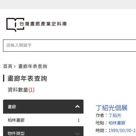
首頁
畫廊年表查詢
畫廊年表查詢
資料數量
(1)
丁紹光個展
畫廊
作者：
丁紹光
柏林畫廊
1
地點：
柏林畫廊
時間：
1989/00/00-1
物件類型