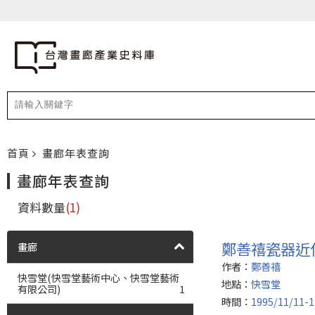
首頁
畫廊年表查詢
畫廊年表查詢
資料數量
(1)
鄭善禧瓷器近
畫廊
作者：
鄭善禧
快雪堂(快雪堂藝術中心、快雪堂藝術
地點：
快雪堂
有限公司)
1
時間：
1995/11/11-1