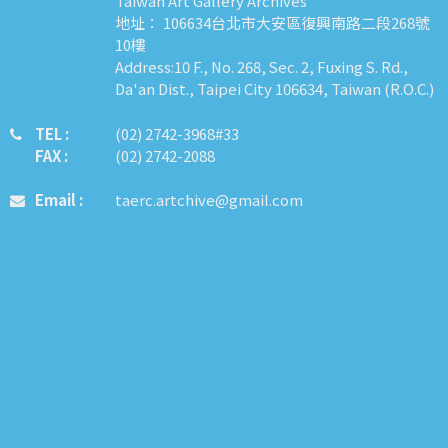
Taiwan Art Gallery Archives
地址： 106634台北市大安區復興南路二段268號
10樓
Address:10 F., No. 268, Sec. 2, Fuxing S. Rd.,
Da'an Dist., Taipei City 106634, Taiwan (R.O.C.)
TEL :
​​​​(02) 2742-3968#33
FAX :
(02) 2742-2088
Email :
taerc.artchive@gmail.com