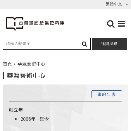
進階搜尋
首頁
華瀛藝術中心
華瀛藝術中心
畫廊年表
創立年
2006年
~
迄今