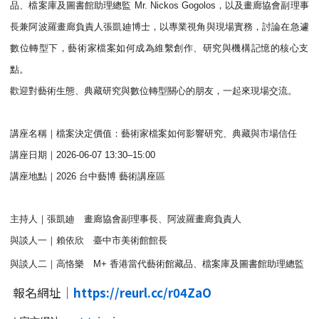
品、檔案庫及圖書館助理總監 Mr. Nickos Gogolos，
以及畫廊協會副理事
長兼阿波羅畫廊負責人張凱廸博士，
以專業視角與現場實務，討論在急遽
數位轉型下，
藝術家檔案如何成為維繫創作、研究與機構記憶的核心支
點。
歡迎對藝術生態、典藏研究與數位轉型關心的朋友，
一起來現場交流。
講座名稱｜檔案決定價值：藝術家檔案如何影響研究、
典藏與市場信任
講座日期｜2026-06-07 13:30–15:00
講座地點｜2026 台中藝博 藝術講座區
主持人｜張凱廸 畫廊協會副理事長、阿波羅畫廊負責人
與談人一｜賴依欣 臺中市美術館館長
與談人二｜高恪樂 M+ 香港當代藝術館藏品、檔案庫及圖書館助理總監
報名網址｜
https://reurl.cc/r04ZaO