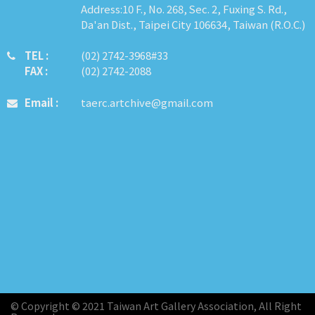
Address:10 F., No. 268, Sec. 2, Fuxing S. Rd.,
Da'an Dist., Taipei City 106634, Taiwan (R.O.C.)
TEL :
​​​​(02) 2742-3968#33
FAX :
(02) 2742-2088
Email :
taerc.artchive@gmail.com
© Copyright © 2021 Taiwan Art Gallery Association, All Right