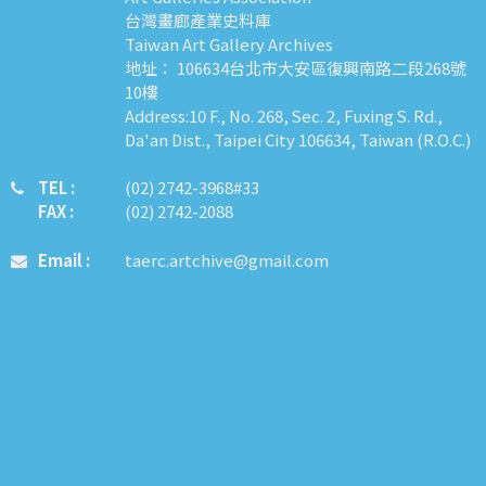
台灣畫廊產業史料庫
Taiwan Art Gallery Archives
地址： 106634台北市大安區復興南路二段268號
10樓
Address:10 F., No. 268, Sec. 2, Fuxing S. Rd.,
Da'an Dist., Taipei City 106634, Taiwan (R.O.C.)
TEL :
​​​​(02) 2742-3968#33
FAX :
(02) 2742-2088
Email :
taerc.artchive@gmail.com