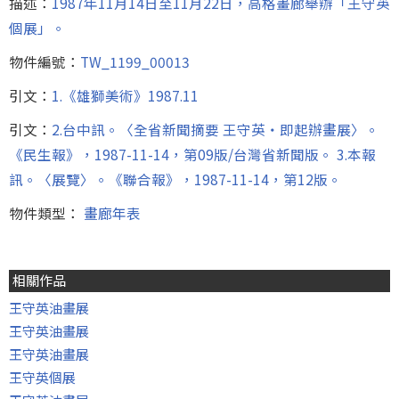
描述：
1987年11月14日至11月22日，高格畫廊舉辦「王守英
個展」。
物件編號：
TW_1199_00013
引文：
1.《雄獅美術》1987.11
引文：
2.台中訊。〈全省新聞摘要 王守英‧即起辦畫展〉。
《民生報》，1987-11-14，第09版/台灣省新聞版。 3.本報
訊。〈展覽〉。《聯合報》，1987-11-14，第12版。
物件類型：
畫廊年表
相關作品
王守英油畫展
王守英油畫展
王守英油畫展
王守英個展