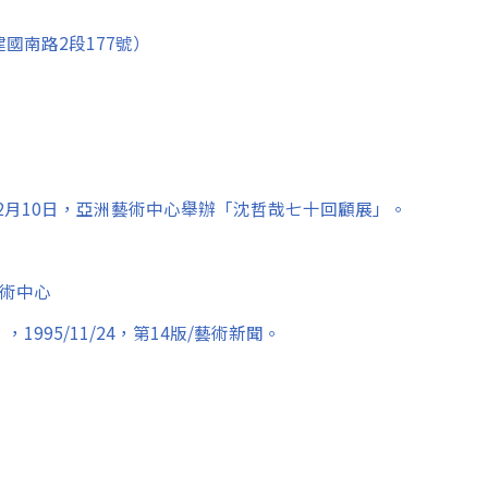
國南路2段177號）
5年12月10日，亞洲藝術中心舉辦「沈哲哉七十回顧展」。
藝術中心
995/11/24，第14版/藝術新聞。