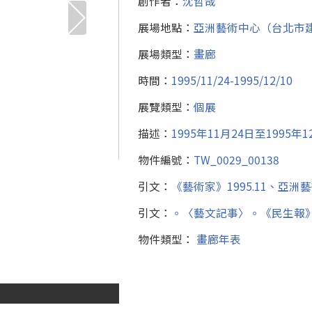
創作者：
沈哲哉
展場地點：
亞洲藝術中心（台北市建
展場類型：
畫廊
時間：
1995/11/24-1995/12/10
展覽類型：
個展
描述：
1995年11月24日至199
物件編號：
TW_0029_00138
引文：
《藝術家》1995.11、亞洲
引文：
。〈藝文記事〉。《民生報》，1
物件類型：
畫廊年表