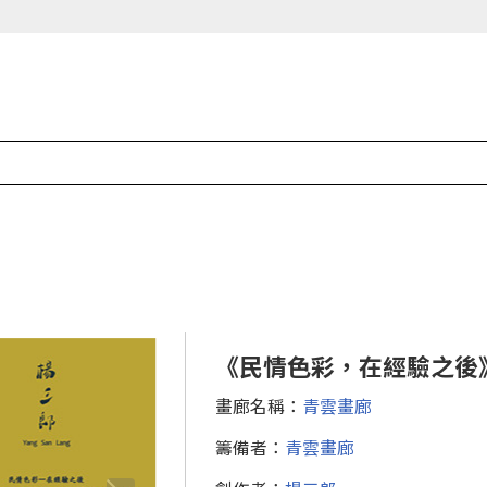
《民情色彩，在經驗之後
畫廊名稱：
青雲畫廊
籌備者：
青雲畫廊