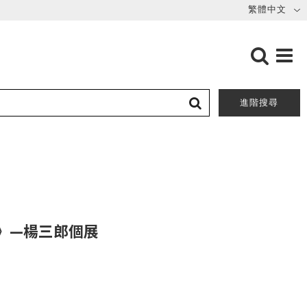
進階搜尋
》—楊三郎個展