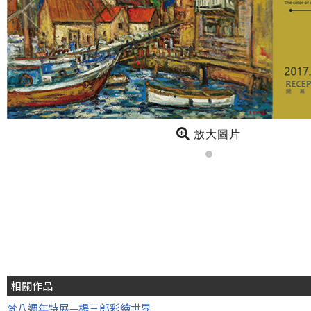
放大圖片
相關作品
梵八週年特展—楊三郎彩繪世界