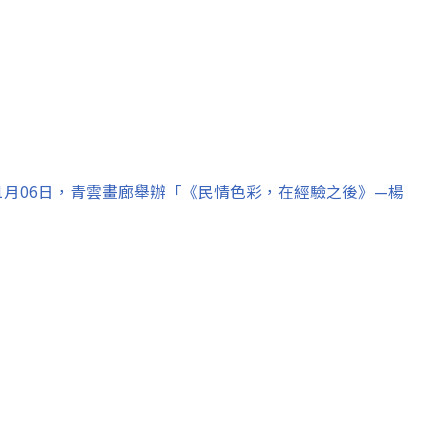
8年01月06日，青雲畫廊舉辦「《民情色彩，在經驗之後》—楊