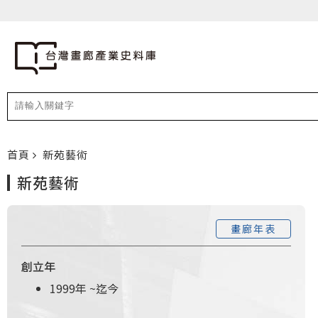
首頁
新苑藝術
新苑藝術
畫廊年表
創立年
1999年
~
迄今