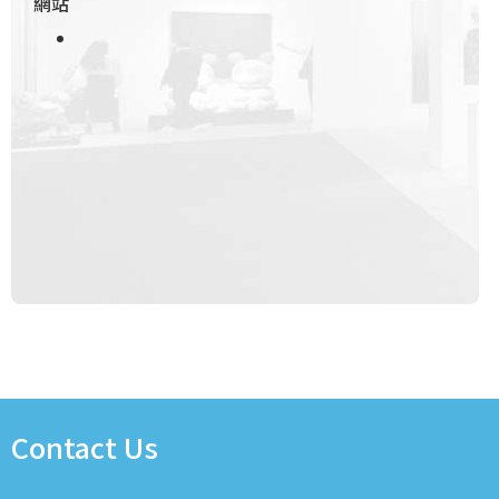
網站
Contact Us