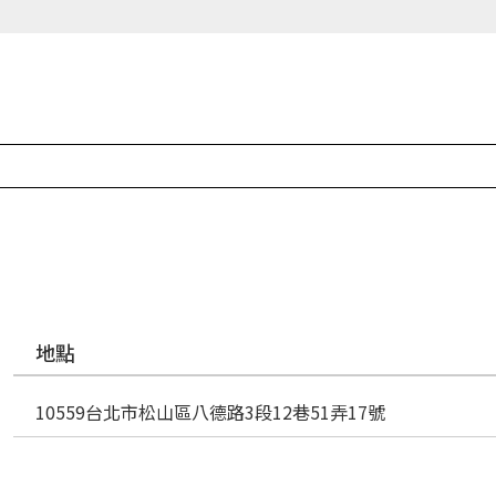
地點
10559台北市松山區八德路3段12巷51弄17號