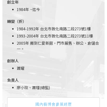
創立年
1984年
~
迄今
轉變（折）
1984-1992年 台北市敦化南路二段273號1樓
1993-2004年 台北市敦化南路二段273號11樓
2005年 搬到仁愛新館，門市展售、辦公、倉儲合
一。
創辦人
蕭耀
負責人
廖小玟、蕭瑾(總監)
國內藝博會參展經歷