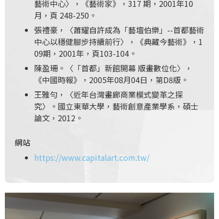
藝術中心〉，《藝術家》，317 期，2001年10
月，頁 248-250。
張禮豪，〈蕭耀自許成為「藝壇伯樂」--首都藝術
中心以穩健腳步持續前行〉，《典藏今藝術》，1
09期，2001年，頁103-104。
陳盈珊。〈「首都」新館開幕 版畫數位化〉，
《中國時報》，2005年08月04日，第D8版。
王雅勻，〈近年台灣畫廊商業模式變革之探
究〉。國立東華大學，藝術創意產業學系，碩士
論文，2012。
網站
https://www.capitalart.com.tw/