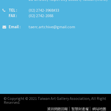
TEL :
​​​​(02) 2742-3968#33
FAX :
(02) 2742-2088
Email :
taerc.artchive@gmail.com
© Copyright © 2021 Taiwan Art Gallery Association, All Right
Reserved.
資訊問題回報
智慧財產權
網站地圖