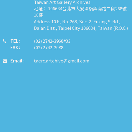
Taiwan Art Gallery Archives
地址： 106634台北市大安區復興南路二段268號
10樓
Address:10 F., No. 268, Sec. 2, Fuxing S. Rd.,
Da'an Dist., Taipei City 106634, Taiwan (R.O.C.)
TEL :
​​​​(02) 2742-3968#33
FAX :
(02) 2742-2088
Email :
taerc.artchive@gmail.com