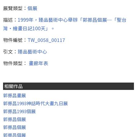
展覽類型：
個展
描述：
1999年，臻品藝術中心舉辦「郭振昌個展─「聖台
灣‧繪畫日記100天」。
物件編號：
TW_0058_00117
引文：
臻品藝術中心
物件類型：
畫廊年表
相關作品
郭振昌畫展
郭振昌1993神話時代大畫九日展
郭振昌1993個展
郭振昌個展
郭振昌個展
郭振昌個展