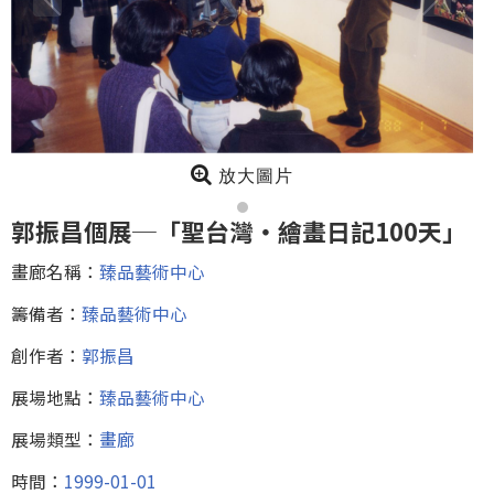
放大圖片
郭振昌個展─「聖台灣‧繪畫日記100天」
畫廊名稱：
臻品藝術中心
籌備者：
臻品藝術中心
創作者：
郭振昌
展場地點：
臻品藝術中心
展場類型：
畫廊
時間：
1999-01-01