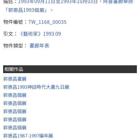
描述：
1993年09月11日至1993年10月03日，阿普畫廊舉辦
「郭振昌1993個展」。
物件編號：
TW_1168_00035
引文：
《藝術家》1993.09
物件類型：
畫廊年表
相關作品
郭振昌畫展
郭振昌1993神話時代大畫九日展
郭振昌個展
郭振昌個展
郭振昌個展
郭振昌個展
郭振昌個展
郭振昌1987-1997編年展