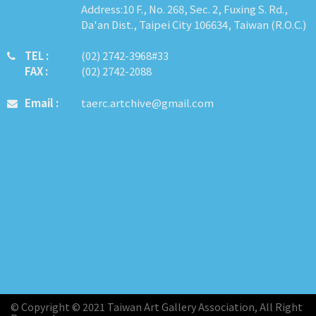
Address:10 F., No. 268, Sec. 2, Fuxing S. Rd.,
Da'an Dist., Taipei City 106634, Taiwan (R.O.C.)
TEL :
​​​​(02) 2742-3968#33
FAX :
(02) 2742-2088
Email :
taerc.artchive@gmail.com
© Copyright © 2021 Taiwan Art Gallery Association, All Right